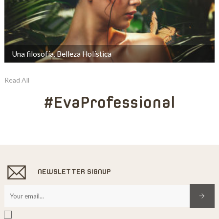
Una filosofía. Belleza Holística
Read All
#EvaProfessional
NEWSLETTER SIGNUP