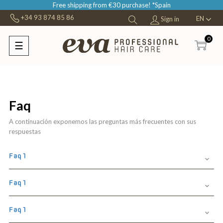
Free shipping from €30 purchase! *Spain
+34 93 874 85 86
EN
Sign in
0
☰
Toggle
navigation
Faq
A continuación exponemos las preguntas más frecuentes con sus
respuestas
Faq1

Faq1

Faq1
