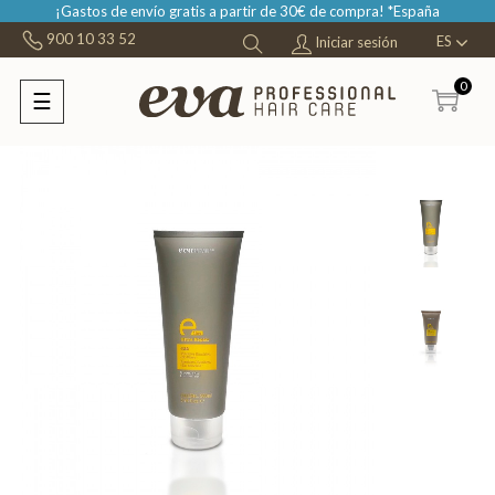
¡Gastos de envío gratis
a partir de 30€ de compra! *España
900 10 33 52
ES
Iniciar sesión
0
☰
Navegación
de
palanca