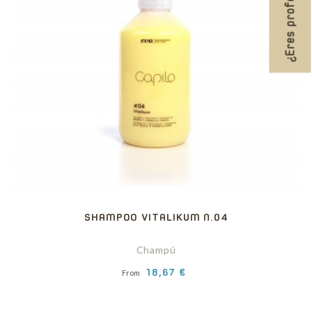
¿Eres profesional?
SHAMPOO VITALIKUM N.04
Champú
Precio
18,67 €
From